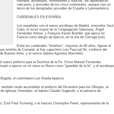
Romana, arzobispos, monseñores y nuncios, los diplomáticos
vaticanos, y proceden de los cinco continentes, aunque casi un
tercio de los designados proceden de España o Latinoamérica.
CARDENALES EN ESPAÑOL
Los españoles son el nuevo arzobispo de Madrid, monseñor José
Cobo; el rector mayor de la Congregación Salesiana, Ángel
Fernández Artime, y François-Xavier Bustillo, que ejerce en
Francia como obispo de Ajaccio, en la isla de Córcega (sur).
Entre los cardenales "eméritos", mayores de 80 años, figuran el
o emérito de Cumaná; el fray capuchino Luis Pascual Dri, confesor del
 Buenos Aires, y el nuncio italiano Agostino Marchetto.
 el nuevo prefecto para la Doctrina de la Fe, Víctor Manuel Fernández
mado a ejercer un rol clave en Roma como "guardián de la fe", y el arzobispo
 Bogotá, el colombiano Luis Rueda Aparicio.
también serán ascendidos el prefecto del Dicasterio para los Obispos, el
 Iglesias Orientales, el italiano Claudio Gugerotti, o el patriarca de
, Emil Paul Tscherrig, o el francés Christophe Pierre, representante de la