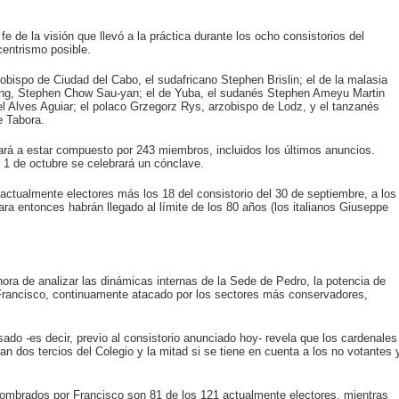
 de la visión que llevó a la práctica durante los ocho consistorios del
centrismo posible.
obispo de Ciudad del Cabo, el sudafricano Stephen Brislin; el de la malasia
ong, Stephen Chow Sau-yan; el de Yuba, el sudanés Stephen Ameyu Martin
el Alves Aguiar; el polaco Grzegorz Rys, arzobispo de Lodz, y el tanzanés
 Tabora.
ará a estar compuesto por 243 miembros, incluidos los últimos anuncios.
l 1 de octubre se celebrará un cónclave.
actualmente electores más los 18 del consistorio del 30 de septiembre, a los
ra entonces habrán llegado al límite de los 80 años (los italianos Giuseppe
hora de analizar las dinámicas internas de la Sede de Pedro, la potencia de
Francisco, continuamente atacado por los sectores más conservadores,
asado -es decir, previo al consistorio anunciado hoy- revela que los cardenales
n dos tercios del Colegio y la mitad si se tiene en cuenta a los no votantes 
ombrados por Francisco son 81 de los 121 actualmente electores, mientras