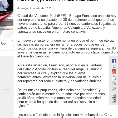
consistorio, para crear 21 nuevos cardenales
domingo, 9 de julio de 2023
Ciudad del Vaticano, 9 jul (EFE).- El papa Francisco anunció hoy
por sorpresa la celebración el 30 de septiembre del que será su
noveno consistorio, para crear 21 nuevos cardenales llegados de
países como España, Argentina, Colombia y Venezuela y
apuntalar su sucesión en un futuro cónclave.
El nuevo consistorio, la ceremonia en el que el pontífice otorga
e San
las nuevas púrpuras, era un rumor a voces porque en los
próximos dos años una veintena de cardenales superarán los 80
años y perderán así el derecho a voto en un cónclave, como dict
el Derecho Canónico.
Ante esta situación, Francisco, asomado en la ventana
del Palacio Apostólico tras el rezo del Ángelus, anunció
por sorpresa la cita y explicó que los nuevos
nombramientos "expresan la universalidad de la Iglesia"
por repartirse por todo el planeta y en variados ámbitos.
De los nuevos purpurados, dieciocho son "papables" y
participarán actualmente en un cónclave por tener menos
de 80 años, mientras que otros tres exceden esa edad
pero el papa ha querido destacar así su "servicio a la
Iglesia".
Los nuevos "príncipes de la Iglesia" son miembros de la Curia