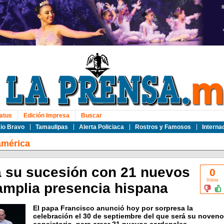
atus
Edición Impresa
Buscar
io Bravo
Tamaulipas
Alerta Policiaca
Rostros y Famosos
Interna
américa
a su sucesión con 21 nuevos
0
Votos
amplia presencia hispana
El papa Francisco anunció hoy por sorpresa la
celebración el 30 de septiembre del que será su noveno