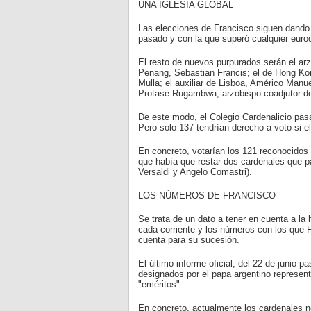
UNA IGLESIA GLOBAL
Las elecciones de Francisco siguen dando fe
pasado y con la que superó cualquier euro
El resto de nuevos purpurados serán el arz
Penang, Sebastian Francis; el de Hong K
Mulla; el auxiliar de Lisboa, Américo Manu
Protase Rugambwa, arzobispo coadjutor de
De este modo, el Colegio Cardenalicio pas
Pero solo 137 tendrían derecho a voto si e
En concreto, votarían los 121 reconocidos 
que había que restar dos cardenales que pa
Versaldi y Angelo Comastri).
LOS NÚMEROS DE FRANCISCO
Se trata de un dato a tener en cuenta a la 
cada corriente y los números con los que 
cuenta para su sucesión.
El último informe oficial, del 22 de junio p
designados por el papa argentino representa
"eméritos".
En concreto, actualmente los cardenales n