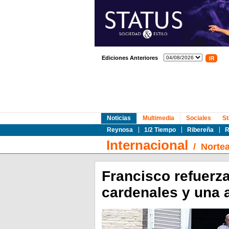
Ediciones Anteriores
Noticias
Multimedia
Sociales
St
Reynosa
1/2 Tiempo
Ribereña
R
Internacional
/
Norte
Francisco refuerz
cardenales y una 