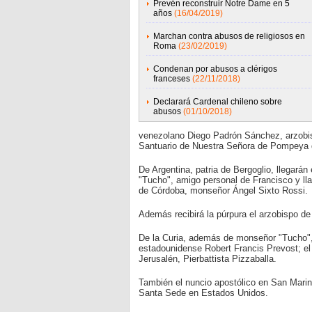
Prevén reconstruir Notre Dame en 5
años
(16/04/2019)
Marchan contra abusos de religiosos en
Roma
(23/02/2019)
Condenan por abusos a clérigos
franceses
(22/11/2018)
Declarará Cardenal chileno sobre
abusos
(01/10/2018)
venezolano Diego Padrón Sánchez, arzobisp
Santuario de Nuestra Señora de Pompeya de
De Argentina, patria de Bergoglio, llegarán
"Tucho", amigo personal de Francisco y lla
de Córdoba, monseñor Ángel Sixto Rossi.
Además recibirá la púrpura el arzobispo de
De la Curia, además de monseñor "Tucho", 
estadounidense Robert Francis Prevost; el de
Jerusalén, Pierbattista Pizzaballa.
También el nuncio apostólico en San Marino
Santa Sede en Estados Unidos.