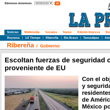
Ediciones Anteriores
Noticias
Multimedia
Sociales
Status
Edición Impresa
Bu
Reynosa
1/2 Tiempo
Ribereña
Rio Bravo
Tamaulipas
Ale
Ribereña
/
Gobierno
Escoltan fuerzas de seguridad 
proveniente de EU
Con el ob
y segurid
residente
de Améric
México po