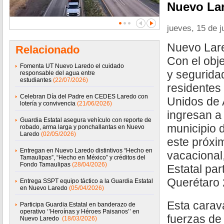
Nuevo La
jueves, 15 de j
Nuevo Lare
Relacionado
Con el obj
Fomenta UT Nuevo Laredo el cuidado
y segurida
responsable del agua entre
estudiantes
(22/07/2026)
residentes
Celebran Día del Padre en CEDES Laredo con
Unidos de 
lotería y convivencia
(21/06/2026)
ingresan a
Guardia Estatal asegura vehículo con reporte de
municipio 
robado, arma larga y ponchallantas en Nuevo
Laredo
(02/05/2026)
este próxi
Entregan en Nuevo Laredo distintivos “Hecho en
vacacional
Tamaulipas”, “Hecho en México” y créditos del
Fondo Tamaulipas
(28/04/2026)
Estatal par
Querétaro 
Entrega SSPT equipo táctico a la Guardia Estatal
en Nuevo Laredo
(05/04/2026)
Esta carav
Participa Guardia Estatal en banderazo de
operativo ‘’Heroínas y Héroes Paisanos’’ en
fuerzas de 
Nuevo Laredo
(18/03/2026)