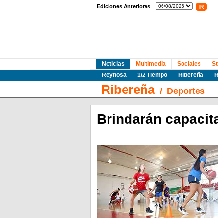
Ediciones Anteriores
Noticias
Multimedia
Sociales
St
Reynosa
1/2 Tiempo
Ribereña
R
Ribereña
/
Deportes
Brindarán capacit