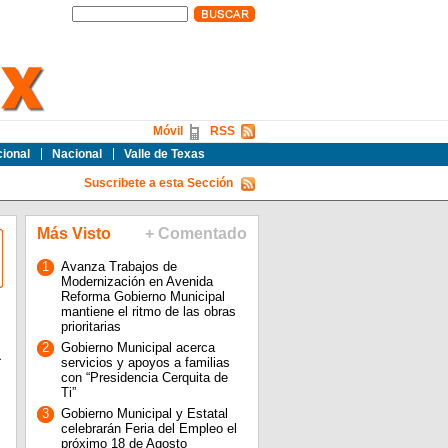
Móvil
RSS
cional
Nacional
Valle de Texas
Suscribete a esta Sección
Más Visto
+ Comentado
1
Avanza Trabajos de
Modernización en Avenida
Reforma Gobierno Municipal
mantiene el ritmo de las obras
prioritarias
2
Gobierno Municipal acerca
a
servicios y apoyos a familias
con “Presidencia Cerquita de
Ti”
3
Gobierno Municipal y Estatal
celebrarán Feria del Empleo el
próximo 18 de Agosto