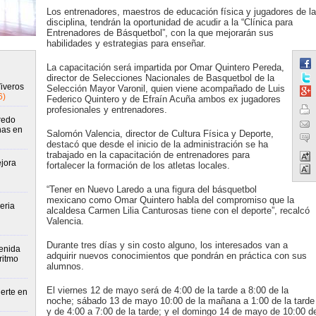
Los entrenadores, maestros de educación física y jugadores de la
disciplina, tendrán la oportunidad de acudir a la “Clínica para
Entrenadores de Básquetbol”, con la que mejorarán sus
habilidades y estrategias para enseñar.
La capacitación será impartida por Omar Quintero Pereda,
director de Selecciones Nacionales de Basquetbol de la
Viveros
Selección Mayor Varonil, quien viene acompañado de Luis
6)
Federico Quintero y de Efraín Acuña ambos ex jugadores
profesionales y entrenadores.
redo
nas en
Salomón Valencia, director de Cultura Física y Deporte,
destacó que desde el inicio de la administración se ha
trabajado en la capacitación de entrenadores para
jora
fortalecer la formación de los atletas locales.
“Tener en Nuevo Laredo a una figura del básquetbol
mexicano como Omar Quintero habla del compromiso que la
eria
alcaldesa Carmen Lilia Canturosas tiene con el deporte”, recalcó
Valencia.
Durante tres días y sin costo alguno, los interesados van a
enida
adquirir nuevos conocimientos que pondrán en práctica con sus
ritmo
alumnos.
El viernes 12 de mayo será de 4:00 de la tarde a 8:00 de la
erte en
noche; sábado 13 de mayo 10:00 de la mañana a 1:00 de la tarde
y de 4:00 a 7:00 de la tarde; y el domingo 14 de mayo de 10:00 d