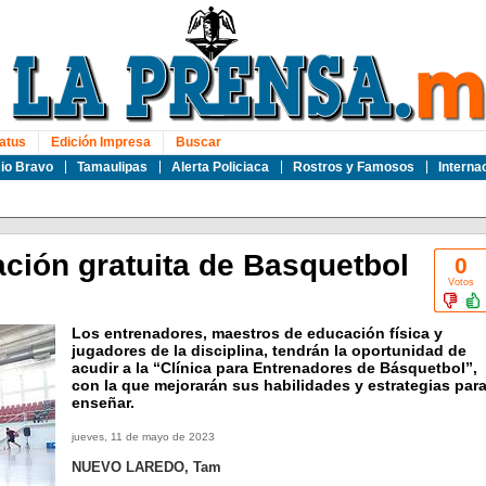
atus
Edición Impresa
Buscar
io Bravo
Tamaulipas
Alerta Policiaca
Rostros y Famosos
Interna
ación gratuita de Basquetbol
0
Votos
Los entrenadores, maestros de educación física y
jugadores de la disciplina, tendrán la oportunidad de
acudir a la “Clínica para Entrenadores de Básquetbol”,
con la que mejorarán sus habilidades y estrategias par
enseñar.
jueves, 11 de mayo de 2023
NUEVO LAREDO, Tam