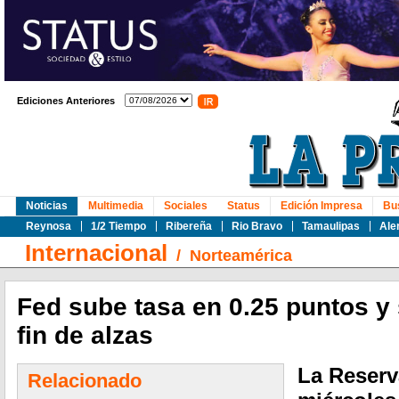
Ediciones Anteriores
Noticias
Multimedia
Sociales
Status
Edición Impresa
Bu
Reynosa
1/2 Tiempo
Ribereña
Rio Bravo
Tamaulipas
Ale
Internacional
/
Norteamérica
Fed sube tasa en 0.25 puntos y
fin de alzas
La Reserv
Relacionado