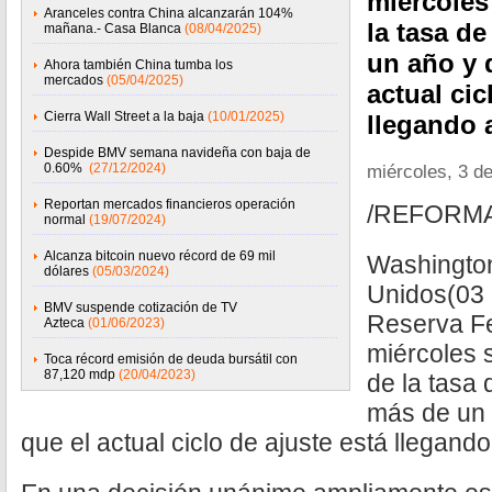
miércoles
Aranceles contra China alcanzarán 104%
la tasa d
mañana.- Casa Blanca
(08/04/2025)
un año y 
Ahora también China tumba los
mercados
(05/04/2025)
actual cic
Cierra Wall Street a la baja
(10/01/2025)
llegando a
Despide BMV semana navideña con baja de
0.60%
(27/12/2024)
miércoles, 3 d
Reportan mercados financieros operación
/REFORM
normal
(19/07/2024)
Alcanza bitcoin nuevo récord de 69 mil
Washingto
dólares
(05/03/2024)
Unidos(03 
BMV suspende cotización de TV
Reserva Fe
Azteca
(01/06/2023)
miércoles
Toca récord emisión de deuda bursátil con
87,120 mdp
(20/04/2023)
de la tasa 
más de un 
que el actual ciclo de ajuste está llegando 