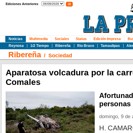
Ediciones Anteriores
Noticias
Multimedia
Sociales
Status
Edición Impresa
Bu
Reynosa
1/2 Tiempo
Ribereña
Rio Bravo
Tamaulipas
Ale
Ribereña
/
Sociedad
Aparatosa volcadura por la car
Comales
Afortuna
personas 
domingo, 9 de 
H. CAMAR