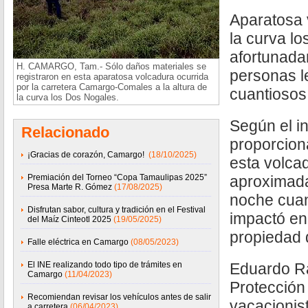
Aparatosa 
la curva l
afortunada
H. CAMARGO, Tam.- Sólo daños materiales se
personas l
registraron en esta aparatosa volcadura ocurrida
por la carretera Camargo-Comales a la altura de
cuantiosos
la curva los Dos Nogales.
Según el i
Relacionado
proporcion
¡Gracias de corazón, Camargo!
(18/10/2025)
esta volca
Premiación del Torneo “Copa Tamaulipas 2025”
aproximada
Presa Marte R. Gómez
(17/08/2025)
noche cuan
Disfrutan sabor, cultura y tradición en el Festival
impactó en
del Maíz Cinteotl 2025
(19/05/2025)
propiedad 
Falle eléctrica en Camargo
(08/05/2023)
El INE realizando todo tipo de trámites en
Eduardo Ra
Camargo
(11/04/2023)
Protección 
Recomiendan revisar los vehículos antes de salir
vacacionis
a carretera
(06/04/2023)