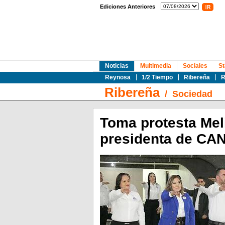
Ediciones Anteriores
Noticias
Multimedia
Sociales
St
Reynosa
1/2 Tiempo
Ribereña
R
Ribereña
/
Sociedad
Toma protesta Me
presidenta de C