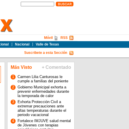
Móvil
RSS
cional
Nacional
Valle de Texas
Suscribete a esta Sección
Más Visto
+ Comentado
1
Carmen Lilia Canturosas le
cumple a familias del poniente
2
Gobierno Municipal exhorta a
prevenir enfermedades durante
la temporada de calor
3
Exhorta Protección Civil a
extremar precauciones ante
altas temperaturas durante el
periodo vacacional
4
Fortalece IMJUVE salud mental
de Jóvenes con terapias