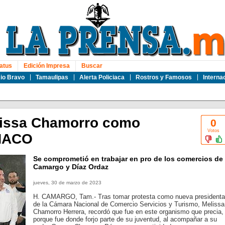
atus
Edición Impresa
Buscar
io Bravo
Tamaulipas
Alerta Policiaca
Rostros y Famosos
Interna
lissa Chamorro como
0
Votos
ANACO
Se comprometió en trabajar en pro de los comercios de
Camargo y Díaz Ordaz
jueves, 30 de marzo de 2023
H. CAMARGO, Tam.- Tras tomar protesta como nueva presidenta
de la Cámara Nacional de Comercio Servicios y Turismo, Melissa
Chamorro Herrera, recordó que fue en este organismo que precia,
porque fue donde forjo parte de su juventud, al acompañar a su