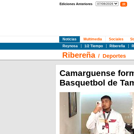
Ediciones Anteriores
Noticias
Multimedia
Sociales
St
Reynosa
1/2 Tiempo
Ribereña
R
Ribereña
/
Deportes
Camarguense forma
Basquetbol de Ta