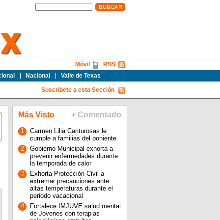
Móvil
RSS
cional
Nacional
Valle de Texas
Suscribete a esta Sección
Más Visto
+ Comentado
1
Carmen Lilia Canturosas le
cumple a familias del poniente
2
Gobierno Municipal exhorta a
prevenir enfermedades durante
la temporada de calor
3
Exhorta Protección Civil a
extremar precauciones ante
altas temperaturas durante el
periodo vacacional
4
Fortalece IMJUVE salud mental
de Jóvenes con terapias