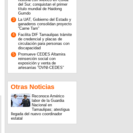
del Sur; conquistan el primer
título mundial de Haidong
Gumdo
3
La UAT, Gobierno del Estado y
ganaderos consolidan proyecto
“Carne Tam”
4
Facilita DIF Tamaulipas trámite
de credencial y placas de
circulación para personas con
discapacidad
5
Promueve CEDES Altamira
reinserción social con
exposición y venta de
artesanías “OVNI-CEDES”
Otras Noticias
Reconoce Américo
labor de la Guardia
Nacional en
Tamaulipas; atestigua
llegada del nuevo coordinador
estatal