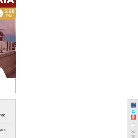
no:
como