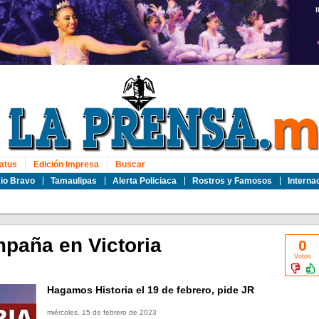
atus
Edición Impresa
Buscar
io Bravo
Tamaulipas
Alerta Policiaca
Rostros y Famosos
Interna
mpaña en Victoria
0
Votos
Hagamos Historia el 19 de febrero, pide JR
miércoles, 15 de febrero de 2023