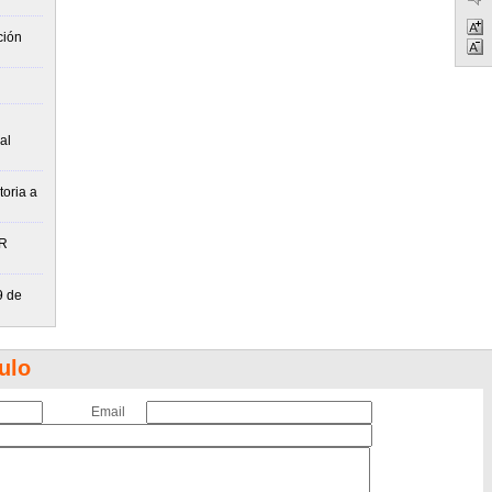
ción
al
toria a
JR
9 de
ulo
Email