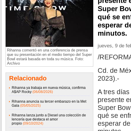
presente 
Super Bow
qué se en
esperar d
minutos.
jueves, 9 de f
Rihanna comentó en una conferencia de prensa
que su presentación en el medio tiempo del Super
/REFORM
Bowl estará basada en toda su música. Foto:
Archivo
Cd. de Méx
Relacionado
2023).-
Rihanna ya trabaja en nueva música, confirma
A tres día
A$AP Rocky
(06/08/2026)
presente e
Rihanna anuncia su tercer embarazo en la Met
Gala
(05/05/2025)
Super Bowl
qué se enf
Rihanna lanza junto a Diesel una colección de
lencería que destaca el amor
esperar de
propio
(09/10/2024)