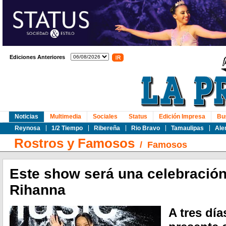
Ediciones Anteriores
Noticias
Multimedia
Sociales
Status
Edición Impresa
Bu
Reynosa
1/2 Tiempo
Ribereña
Rio Bravo
Tamaulipas
Ale
Rostros y Famosos
/
Famosos
Este show será una celebración
Rihanna
A tres dí