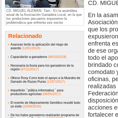
CD. MIGU
CD. MIGUEL ALEMAN, Tam.- En la asamblea
En la asam
anual de la Asociación Ganadera Local, en la que
los productores pecuarios expusieron la
Asociación
problemática que enfrenta ese sector.
que los pr
Relacionado
expusieron
enfrenta es
Avanzan lento la aplicación del riego de
asiento
(12/01/2023)
de ese org
todo el ap
Capacitarán a ganaderos
(06/10/2018)
brindado c
Necesaria la lluvia para los ganaderos de la
región
(07/11/2017)
comodato y
oficinas, p
Ofrece Rosy Corro todo el apoyo a la Muestra de
Ganado de Razas Puras
(12/07/2017)
realizadas 
Impartirán ``plática informativa`` para
Federación
productores agrícolas
(08/05/2017)
disposició
El evento de Mejoramiento Genético resultó todo
acciones 
un éxito
(20/08/2016)
fortalecer 
De los hatos ganaderos realizarán programa de