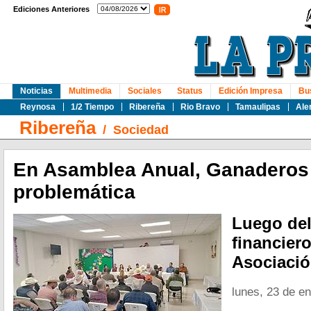
Ediciones Anteriores
Noticias
Multimedia
Sociales
Status
Edición Impresa
Bu
Reynosa
1/2 Tiempo
Ribereña
Rio Bravo
Tamaulipas
Ale
Ribereña
/
Sociedad
En Asamblea Anual, Ganaderos
problemática
Luego del
financier
Asociació
lunes, 23 de e