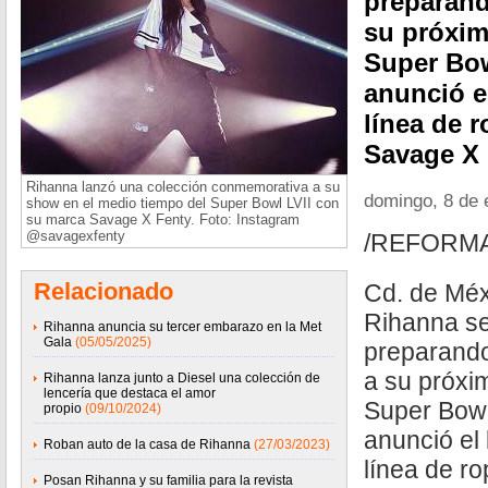
preparand
su próxim
Super Bow
anunció e
línea de 
Savage X 
Rihanna lanzó una colección conmemorativa a su
domingo, 8 de 
show en el medio tiempo del Super Bowl LVII con
su marca Savage X Fenty. Foto: Instagram
@savagexfenty
/REFORM
Relacionado
Cd. de Méx
Rihanna se
Rihanna anuncia su tercer embarazo en la Met
Gala
(05/05/2025)
preparando
a su próxi
Rihanna lanza junto a Diesel una colección de
lencería que destaca el amor
Super Bowl 
propio
(09/10/2024)
anunció el
Roban auto de la casa de Rihanna
(27/03/2023)
línea de r
Posan Rihanna y su familia para la revista