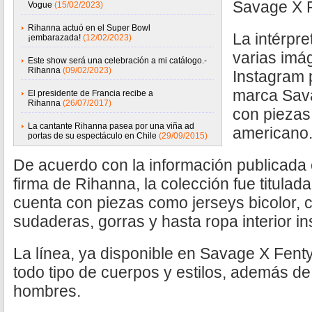
Savage X F
Vogue
(15/02/2023)
Rihanna actuó en el Super Bowl
La intérpr
¡embarazada!
(12/02/2023)
varias imá
Este show será una celebración a mi catálogo.-
Rihanna
(09/02/2023)
Instagram 
marca Sava
El presidente de Francia recibe a
Rihanna
(26/07/2017)
con piezas 
La cantante Rihanna pasea por una viña ad
americano
portas de su espectáculo en Chile
(29/09/2015)
De acuerdo con la información publicada en 
firma de Rihanna, la colección fue titula
cuenta con piezas como jerseys bicolor, c
sudaderas, gorras y hasta ropa interior in
La línea, ya disponible en Savage X Fent
todo tipo de cuerpos y estilos, además de
hombres.