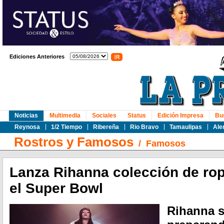
Ediciones Anteriores
Noticias
Multimedia
Sociales
Status
Edición Impresa
Bu
Reynosa
1/2 Tiempo
Ribereña
Rio Bravo
Tamaulipas
Ale
Rostros y Famosos
/
Famosos
Lanza Rihanna colección de rop
el Super Bowl
Rihanna s