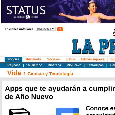
Ediciones Anteriores
Noticias
Multimedia
Sociales
Status
Edición Impresa
Bu
Reynosa
1/2 Tiempo
Ribereña
Rio Bravo
Tamaulipas
Ale
Vida
/
Ciencia y Tecnología
Apps que te ayudarán a cumplir
de Año Nuevo
Conoce es