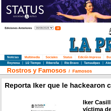
Ediciones Anteriores
Noticias
Multimedia
Sociales
Status
Edición Impresa
Bu
Reynosa
1/2 Tiempo
Ribereña
Rio Bravo
Tamaulipas
Ale
Rostros y Famosos
/
Famosos
Reporta Iker que le hackearon c
Iker Casil
víctima d