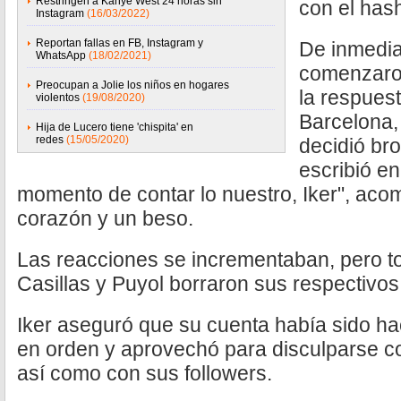
Restringen a Kanye West 24 horas sin
con el has
Instagram
(16/03/2022)
Reportan fallas en FB, Instagram y
De inmedia
WhatsApp
(18/02/2021)
comenzaron
Preocupan a Jolie los niños en hogares
la respues
violentos
(19/08/2020)
Barcelona,
Hija de Lucero tiene 'chispita' en
redes
(15/05/2020)
decidió bro
escribió en
momento de contar lo nuestro, Iker", ac
corazón y un beso.
Las reacciones se incrementaban, pero t
Casillas y Puyol borraron sus respectivos 
Iker aseguró que su cuenta había sido h
en orden y aprovechó para disculparse 
así como con sus followers.