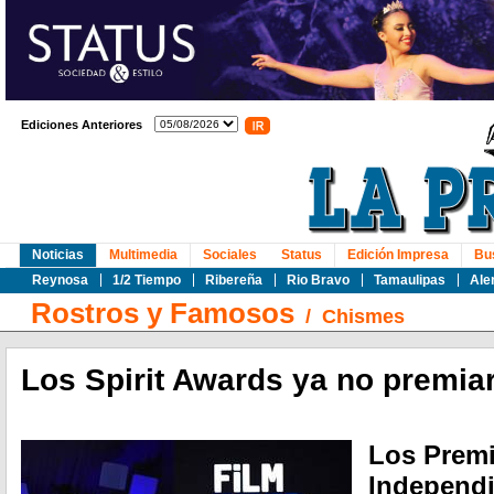
Ediciones Anteriores
Noticias
Multimedia
Sociales
Status
Edición Impresa
Bu
Reynosa
1/2 Tiempo
Ribereña
Rio Bravo
Tamaulipas
Ale
Rostros y Famosos
/
Chismes
Los Spirit Awards ya no premia
Los Premi
Independi