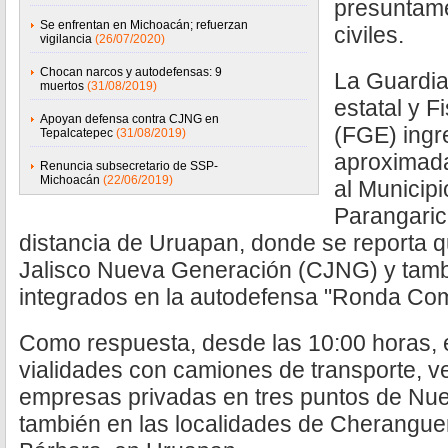
presuntam
Se enfrentan en Michoacán; refuerzan
civiles.
vigilancia
(26/07/2020)
Chocan narcos y autodefensas: 9
La Guardia 
muertos
(31/08/2019)
estatal y F
Apoyan defensa contra CJNG en
(FGE) ingr
Tepalcatepec
(31/08/2019)
aproximada
Renuncia subsecretario de SSP-
Michoacán
(22/06/2019)
al Municip
Parangaricu
distancia de Uruapan, donde se reporta q
Jalisco Nueva Generación (CJNG) y tambi
integrados en la autodefensa "Ronda Com
Como respuesta, desde las 10:00 horas, e
vialidades con camiones de transporte, ve
empresas privadas en tres puntos de Nue
también en las localidades de Cherangue