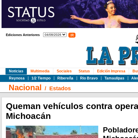
Ediciones Anteriores
Noticias
Multimedia
Sociales
Status
Edición Impresa
Bu
Reynosa
1/2 Tiempo
Ribereña
Rio Bravo
Tamaulipas
Ale
Nacional
/
Estados
Queman vehículos contra opera
Michoacán
Pobladore