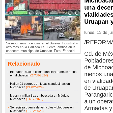
Michoacán
una decen
vialidade
Uruapan y
lunes, 13 de ju
/REFORM
Se reportaron incendios en el Bulevar Industrial y
otro más en la Calzada La Fuente, ambos en la
cabecera municipal de Uruapan. Foto: Especial
Cd. de Méx
Pobladores
Relacionado
de Michoac
Bloquean, atacan comandancia y queman autos
menos una
en Michoacán
(27/08/2024)
en vialidad
Hallan 11 cuerpos en fosas clandestinas en
de Uruapa
Michoacán
(21/02/2024)
Parangaric
Matan a militar tras emboscada en Múgica,
Michoacán
(11/12/2023)
a un opera
Armadas y 
Se registra quema de vehículos y bloqueos en
Michoacán
(10/12/2023)