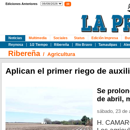
Ediciones Anteriores
Noticias
Multimedia
Sociales
Status
Edición Impresa
Bu
Reynosa
1/2 Tiempo
Ribereña
Rio Bravo
Tamaulipas
Ale
Ribereña
/
Agricultura
Aplican el primer riego de auxil
Se prolon
de abril, 
sábado, 23 de 
H. CAMAR