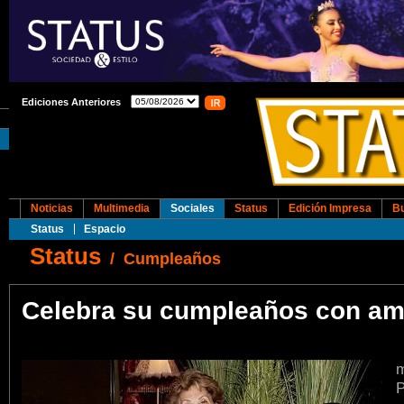
Ediciones Anteriores
Noticias
Multimedia
Sociales
Status
Edición Impresa
B
Status
Espacio
Status
/
Cumpleaños
Celebra su cumpleaños con am
m
P