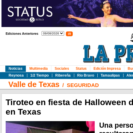
Ediciones Anteriores
Noticias
Multimedia
Sociales
Status
Edición Impresa
Bu
Reynosa
1/2 Tiempo
Ribereña
Rio Bravo
Tamaulipas
Ale
Valle de Texas
/
SEGURIDAD
Tiroteo en fiesta de Halloween 
en Texas
Una perso