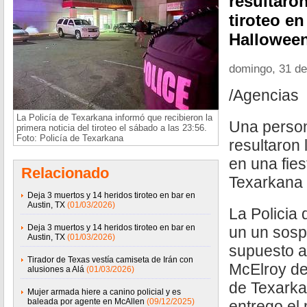
resultaro
tiroteo en
Halloween
domingo, 31 de
/Agencias
La Policía de Texarkana informó que recibieron la
Una perso
primera noticia del tiroteo el sábado a las 23:56.
Foto: Policía de Texarkana
resultaron 
en una fie
Relacionado
Texarkana
Deja 3 muertos y 14 heridos tiroteo en bar en
Austin, TX
(01/03/2026)
La Policia
Deja 3 muertos y 14 heridos tiroteo en bar en
un un sosp
Austin, TX
(01/03/2026)
supuesto a
Tirador de Texas vestía camiseta de Irán con
McElroy de
alusiones a Alá
(01/03/2026)
de Texarka
Mujer armada hiere a canino policial y es
baleada por agente en McAllen
(09/12/2025)
entrego el