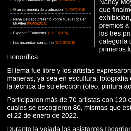
“Mujeres formadoras de paz”
(13/03/2017)
Nancy Moye
que finalm
Gran ceremonia de graduación
(14/03/2016)
exhibición
Nena Delgado presentó Pobre Nueva Rica en
McAllen
(06/03/2016)
premios a 
los tres p
Exponen ”Calaveras”
(12/11/2015)
categoría 
Los recuerdan con cariño
(31/10/2015)
primeros 
Honorífica.
El tema fue libre y los artistas expresaro
maneras, ya sea en escultura, fotografía o
la técnica de su elección (óleo, pintura acr
Participaron más de 70 artistas con 120 o
cuales se escogieron 80, mismas que est
el 22 de enero de 2022.
Durante la velada los asistentes recorrie