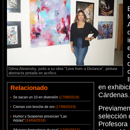
Gilma Abramsky, junto a su obra "Love from a Distance", pintura
abstracta pintada en acrílico.
en exhibic
Relacionado
Cárdenas.
Se sacan un 10 en diversión
(17/08/2019)
Previament
Cierran con broche de oro
(17/06/2019)
selección 
Humor y Suspenso provocan "Las
Arpías"
(14/04/2018)
Profesora 