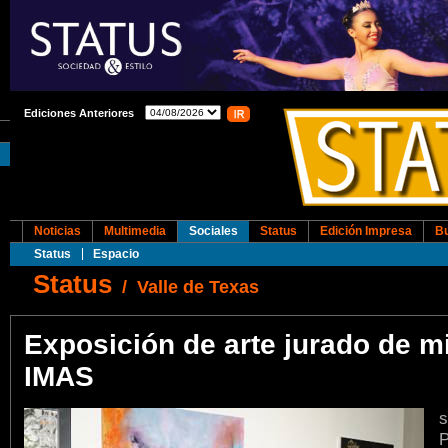
Ediciones Anteriores
Noticias
Multimedia
Sociales
Status
Edición Impresa
B
Status
Espacio
Status
/
Valle de Texas
Exposición de arte jurado de 
IMAS
s
P