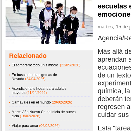
escuelas 
emocione
martes, 15 de 
Agencia/R
Más allá d
Relacionado
aprendan a
El sombrero: todo un símbolo
(22/05/2026)
ecuaciones
de un texto
En busca de otras gemas de
Nevada
(24/04/2026)
experiment
Acondiciona tu hogar para adultos
química, la
mayores
(21/04/2026)
deberán te
Carnavales en el mundo
(20/02/2026)
regresen a
Marca Año Nuevo Chino inicio de nuevo
cuidar sus
ciclo
(18/02/2026)
Viajar para amar
(06/02/2026)
Esta "tarea