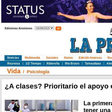
Ediciones Anteriores
Noticias
Multimedia
Sociales
Status
Edición Impresa
Bu
Reynosa
1/2 Tiempo
Ribereña
Rio Bravo
Tamaulipas
Ale
Vida
/
Psicología
¿A clases? Prioritario el apoyo
La primer
tener una