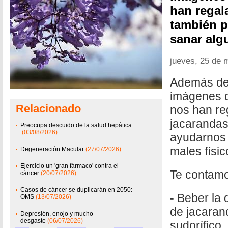
han regal
también 
sanar alg
jueves, 25 de 
Además de 
imágenes q
Relacionado
nos han re
jacaranda
Preocupa descuido de la salud hepática
(03/08/2026)
ayudarnos 
males físic
Degeneración Macular
(27/07/2026)
Ejercicio un 'gran fármaco' contra el
Te contamo
cáncer
(20/07/2026)
Casos de cáncer se duplicarán en 2050:
- Beber la 
OMS
(13/07/2026)
de jacaran
Depresión, enojo y mucho
desgaste
(06/07/2026)
sudorífico,