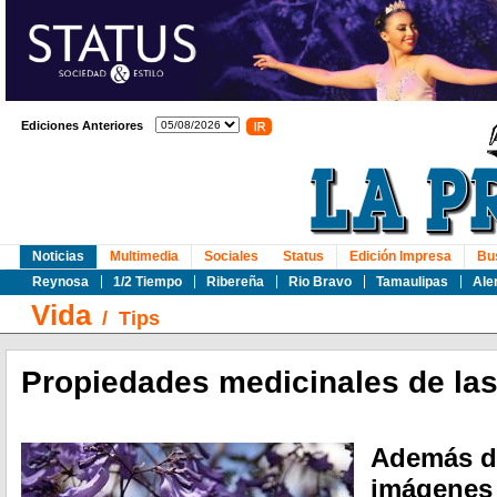
Ediciones Anteriores
Noticias
Multimedia
Sociales
Status
Edición Impresa
Bu
Reynosa
1/2 Tiempo
Ribereña
Rio Bravo
Tamaulipas
Ale
Vida
/
Tips
Propiedades medicinales de la
Además de
imágenes 