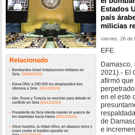
el bombar
Estados U
país árab
milicias 
viernes, 26 de 
EFE
Relacionado
Damasco, S
Bombardea Israel instalaciones militares en
2021).- El 
Siria
(09/09/2025)
afirmó que
Eleva ONU a 280.000 los desplazados tras
perpetrado
ofensiva a Siria
(06/12/2024)
en el este 
Irán, Rusia y Turquía se reunirán para debatir el
conflicto en Siria
(04/12/2024)
presuntame
respaldada
Presidente de Siria intenta repeler el avance de
los islamistas hacia Hama
(04/12/2024)
de Damasco
Once muertos, la mitad niños, en ataques sirios y
e increment
rusos contra el bastión opositor en