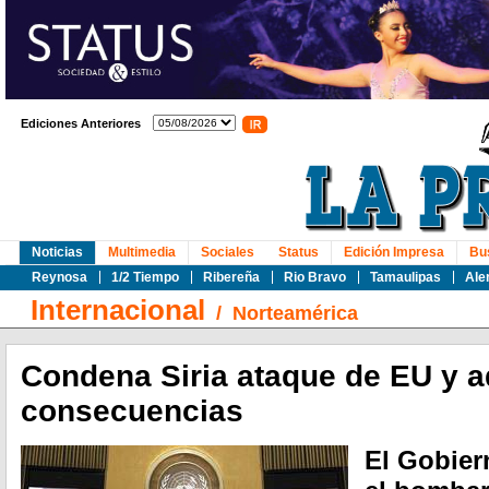
Ediciones Anteriores
Noticias
Multimedia
Sociales
Status
Edición Impresa
Bu
Reynosa
1/2 Tiempo
Ribereña
Rio Bravo
Tamaulipas
Ale
Internacional
/
Norteamérica
Condena Siria ataque de EU y a
consecuencias
El Gobier