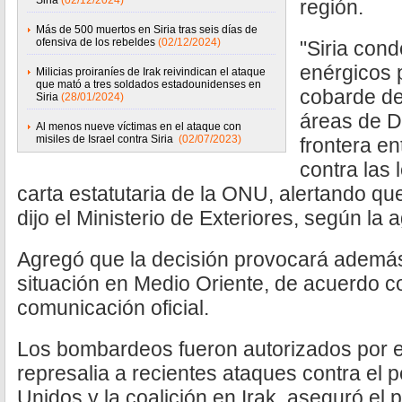
Siria
(02/12/2024)
región.
Más de 500 muertos en Siria tras seis días de
ofensiva de los rebeldes
(02/12/2024)
"Siria con
enérgicos 
Milicias proiraníes de Irak reivindican el ataque
que mató a tres soldados estadounidenses en
cobarde de
Siria
(28/01/2024)
áreas de De
Al menos nueve víctimas en el ataque con
misiles de Israel contra Siria
(02/07/2023)
frontera en
contra las 
carta estatutaria de la ONU, alertando qu
dijo el Ministerio de Exteriores, según la 
Agregó que la decisión provocará además
situación en Medio Oriente, de acuerdo c
comunicación oficial.
Los bombardeos fueron autorizados por e
represalia a recientes ataques contra el 
Unidos y la coalición en Irak, aseguró el