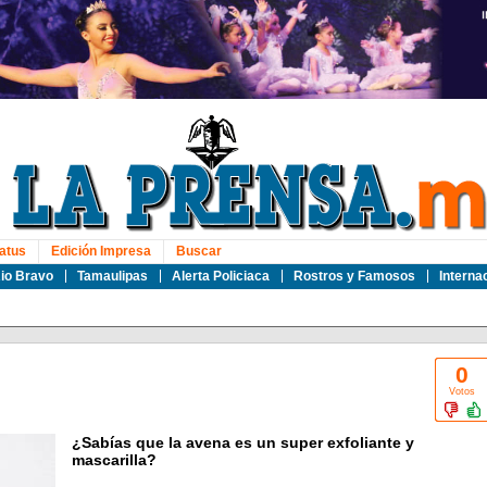
atus
Edición Impresa
Buscar
io Bravo
Tamaulipas
Alerta Policiaca
Rostros y Famosos
Interna
0
Votos
¿Sabías que la avena es un super exfoliante y
mascarilla?