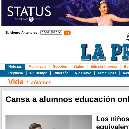
Ediciones Anteriores
Noticias
Multimedia
Sociales
Status
Edición Impresa
Bu
Reynosa
1/2 Tiempo
Ribereña
Rio Bravo
Tamaulipas
Ale
Vida
/
Jóvenes
Cansa a alumnos educación onl
Los niños
equivalen