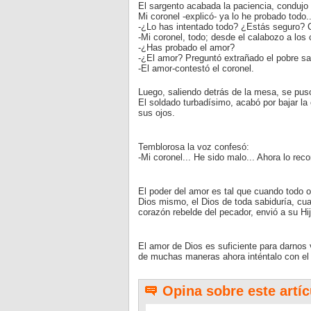
El sargento acabada la paciencia, condujo a
Mi coronel -explicó- ya lo he probado todo
-¿Lo has intentado todo? ¿Estás seguro? C
-Mi coronel, todo; desde el calabozo a los 
-¿Has probado el amor?
-¿El amor? Preguntó extrañado el pobre sa
-El amor-contestó el coronel.
Luego, saliendo detrás de la mesa, se puso
El soldado turbadísimo, acabó por bajar l
sus ojos.
Temblorosa la voz confesó:
-Mi coronel... He sido malo... Ahora lo rec
El poder del amor es tal que cuando todo ot
Dios mismo, el Dios de toda sabiduría, cua
corazón rebelde del pecador, envió a su Hi
El amor de Dios es suficiente para darnos 
de muchas maneras ahora inténtalo con el p
Opina sobre este artíc