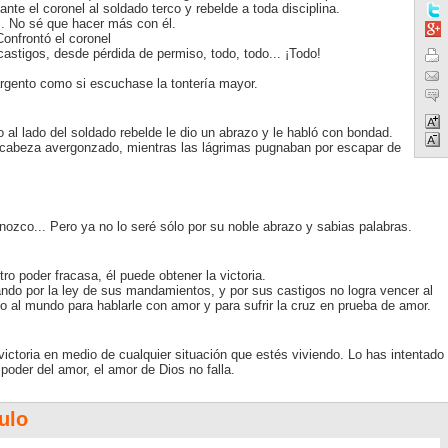
nte el coronel al soldado terco y rebelde a toda disciplina.
... No sé que hacer más con él.
onfrontó el coronel
castigos, desde pérdida de permiso, todo, todo... ¡Todo!
rgento como si escuchase la tontería mayor.
 al lado del soldado rebelde le dio un abrazo y le habló con bondad.
a cabeza avergonzado, mientras las lágrimas pugnaban por escapar de
onozco... Pero ya no lo seré sólo por su noble abrazo y sabias palabras.
ro poder fracasa, él puede obtener la victoria.
ndo por la ley de sus mandamientos, y por sus castigos no logra vencer al
jo al mundo para hablarle con amor y para sufrir la cruz en prueba de amor.
victoria en medio de cualquier situación que estés viviendo. Lo has intentado
oder del amor, el amor de Dios no falla.
ulo