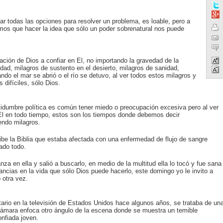
r todas las opciones para resolver un problema, es loable, pero a
emos que hacer la idea que sólo un poder sobrenatural nos puede
ación de Dios a confiar en El, no importando la gravedad de la
idad, milagros de sustento en el desierto, milagros de sanidad,
do el mar se abrió o el río se detuvo, al ver todos estos milagros y
ifíciles, sólo Dios.
tidumbre política es común tener miedo o preocupación excesiva pero al ver
en El en todo tiempo, estos son los tiempos donde debemos decir
endo milagros.
ribe la Biblia que estaba afectada con una enfermedad de flujo de sangre
ado todo.
za en ella y salió a buscarlo, en medio de la multitud ella lo tocó y fue sana
cias en la vida que sólo Dios puede hacerlo, este domingo yo le invito a
 otra vez.
itario en la televisión de Estados Unidos hace algunos años, se trataba de un
 cámara enfoca otro ángulo de la escena donde se muestra un temible
onfiada joven.