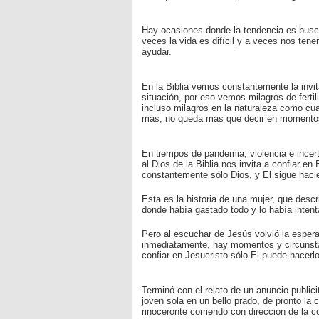
Hay ocasiones donde la tendencia es busca
veces la vida es difícil y a veces nos ten
ayudar.
En la Biblia vemos constantemente la invit
situación, por eso vemos milagros de fertil
incluso milagros en la naturaleza como cuan
más, no queda mas que decir en momentos d
En tiempos de pandemia, violencia e incer
al Dios de la Biblia nos invita a confiar 
constantemente sólo Dios, y El sigue haci
Esta es la historia de una mujer, que desc
donde había gastado todo y lo había intent
Pero al escuchar de Jesús volvió la esperan
inmediatamente, hay momentos y circunstan
confiar en Jesucristo sólo El puede hacerlo
Terminó con el relato de un anuncio public
joven sola en un bello prado, de pronto la
rinoceronte corriendo con dirección de la c