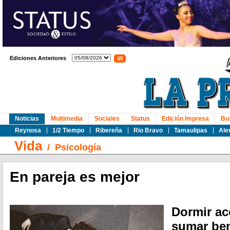
Ediciones Anteriores
Noticias
Multimedia
Sociales
Status
Edición Impresa
Bu
Reynosa
1/2 Tiempo
Ribereña
Rio Bravo
Tamaulipas
Ale
Vida
/
Psicología
En pareja es mejor
Dormir a
sumar ben