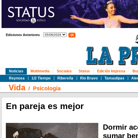
Ediciones Anteriores
Noticias
Multimedia
Sociales
Status
Edición Impresa
Bu
Reynosa
1/2 Tiempo
Ribereña
Rio Bravo
Tamaulipas
Ale
Vida
/
Psicología
En pareja es mejor
Dormir a
sumar ben