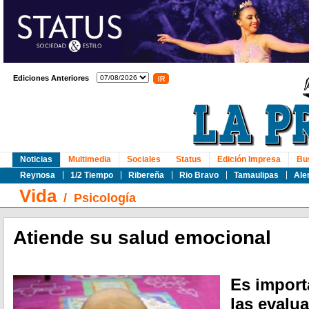
Ediciones Anteriores
Noticias
Multimedia
Sociales
Status
Edición Impresa
Bu
Reynosa
1/2 Tiempo
Ribereña
Rio Bravo
Tamaulipas
Ale
Vida
/
Psicología
Atiende su salud emocional
Es import
las evalua