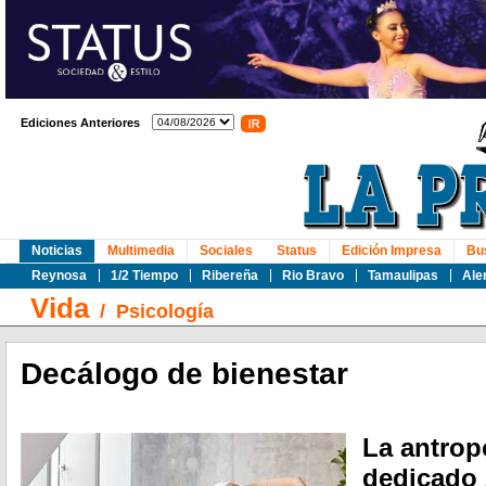
Ediciones Anteriores
Noticias
Multimedia
Sociales
Status
Edición Impresa
Bu
Reynosa
1/2 Tiempo
Ribereña
Rio Bravo
Tamaulipas
Ale
Vida
/
Psicología
Decálogo de bienestar
La antrop
dedicado 