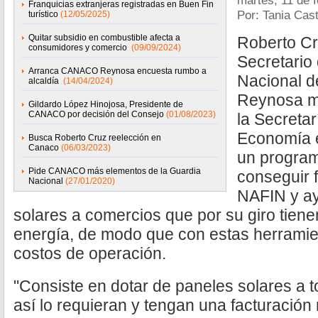
martes, 11 de 
Franquicias extranjeras registradas en Buen Fin
Por: Tania Cast
turístico
(12/05/2025)
Quitar subsidio en combustible afecta a
Roberto C
consumidores y comercio
(09/09/2024)
Secretario
Arranca CANACO Reynosa encuesta rumbo a
Nacional d
alcaldía
(14/04/2024)
Reynosa ma
Gildardo López Hinojosa, Presidente de
CANACO por decisión del Consejo
(01/08/2023)
la Secretar
Economía e
Busca Roberto Cruz reelección en
Canaco
(06/03/2023)
un program
Pide CANACO más elementos de la Guardia
conseguir 
Nacional
(27/01/2020)
NAFIN y ay
solares a comercios que por su giro tie
energía, de modo que con estas herramie
costos de operación.
"Consiste en dotar de paneles solares a 
así lo requieran y tengan una facturación 