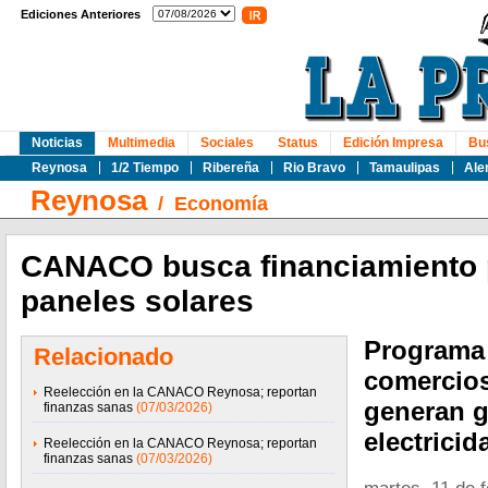
Ediciones Anteriores
Noticias
Multimedia
Sociales
Status
Edición Impresa
Bu
Reynosa
1/2 Tiempo
Ribereña
Rio Bravo
Tamaulipas
Ale
Reynosa
/
Economía
CANACO busca financiamiento p
paneles solares
Programa 
Relacionado
comercios
Reelección en la CANACO Reynosa; reportan
generan g
finanzas sanas
(07/03/2026)
electricid
Reelección en la CANACO Reynosa; reportan
finanzas sanas
(07/03/2026)