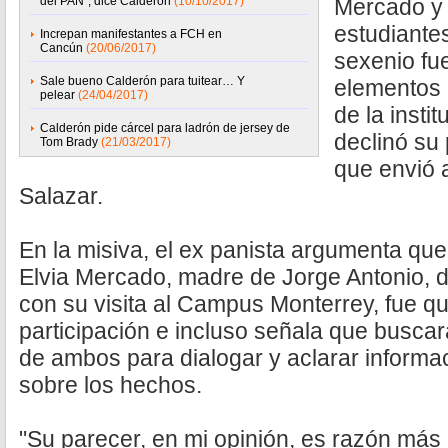
del PAN", dice Calderón
(10/10/2017)
Mercado y 
estudiante
Increpan manifestantes a FCH en
Cancún
(20/06/2017)
sexenio fu
Sale bueno Calderón para tuitear… Y
elementos d
pelear
(24/04/2017)
de la insti
Calderón pide cárcel para ladrón de jersey de
declinó su 
Tom Brady
(21/03/2017)
que envió 
Salazar.
En la misiva, el ex panista argumenta qu
Elvia Mercado, madre de Jorge Antonio, d
con su visita al Campus Monterrey, fue q
participación e incluso señala que buscar
de ambos para dialogar y aclarar informa
sobre los hechos.
"Su parecer, en mi opinión, es razón más 