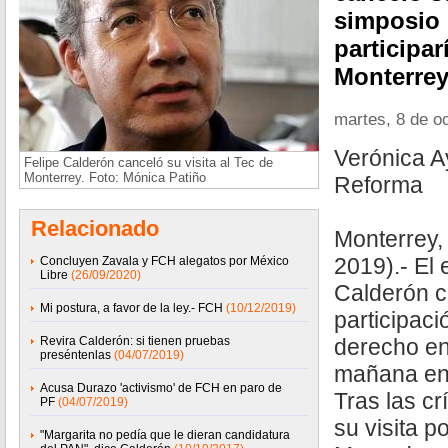
simposio 
participa
Monterrey
martes, 8 de o
Verónica A
Felipe Calderón canceló su visita al Tec de
Monterrey. Foto: Mónica Patiño
Reforma
Relacionado
Monterrey,
2019).- El 
Concluyen Zavala y FCH alegatos por México
Libre
(26/09/2020)
Calderón c
Mi postura, a favor de la ley.- FCH
(10/12/2019)
participac
Revira Calderón: si tienen pruebas
derecho en 
preséntenlas
(04/07/2019)
mañana en 
Acusa Durazo 'activismo' de FCH en paro de
Tras las cr
PF
(04/07/2019)
su visita p
"Margarita no pedía que le dieran candidatura