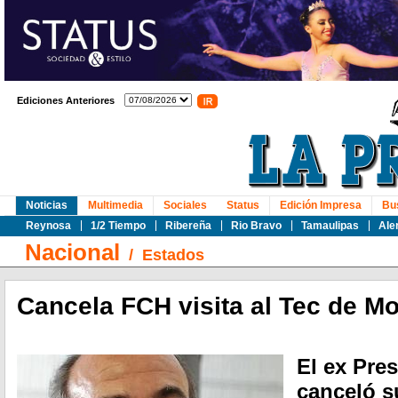
Ediciones Anteriores
Noticias
Multimedia
Sociales
Status
Edición Impresa
Bu
Reynosa
1/2 Tiempo
Ribereña
Rio Bravo
Tamaulipas
Ale
Nacional
/
Estados
Cancela FCH visita al Tec de M
El ex Pre
canceló s