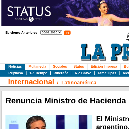
Ediciones Anteriores
Noticias
Multimedia
Sociales
Status
Edición Impresa
Bu
Reynosa
1/2 Tiempo
Ribereña
Rio Bravo
Tamaulipas
Ale
Internacional
/
Latinoamérica
Renuncia Ministro de Hacienda
El Minist
argentino