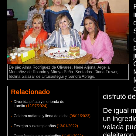
De pie: Alma Rodríguez de Olivares, Nené Arjona, Argelia
Montañez de Rosado y Mireya Peña. Sentadas: Diana Trower,
Idolina Salazar de Urtusástegui y Sandra Abrego.
Relacionado
disfrutó d
Divertida piñata y merienda de
Loretta
(12/07/2024)
De igual m
Celebra radiante y llena de dicha
(06/11/2023)
un ingredi
velada pue
Festejan sus cumpleaños
(13/01/2022)
deleitaron