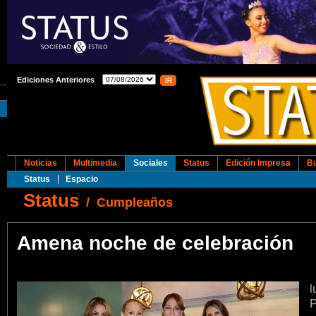
Ediciones Anteriores
Noticias
Multimedia
Sociales
Status
Edición Impresa
B
Status
Espacio
Status
/
Cumpleaños
Amena noche de celebración
l
P