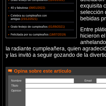
Grato festejo de cumpleaños
(11/01/2022)
exquisita 
40 y fabulosa
(08/01/2022)
selección 
Celebra su cumpleaños con
bebidas p
amigas
(15/12/2021)
Grato festejo de cumpleaños
(01/09/2021)
Entre pláti
hicieron el
Felicitada por su cumpleaños
(18/07/2019)
anhelando
la radiante cumpleañera, quien agradeció
y las invitó a seguir gozando de la diverti
Opina sobre este artículo
Nombre
Email
Título
Opinion