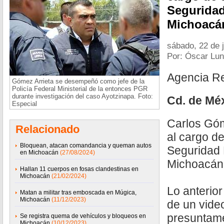
Seguridad
Michoacá
sábado, 22 de 
Por: Óscar Lu
Agencia R
Gómez Arrieta se desempeñó como jefe de la
Policía Federal Ministerial de la entonces PGR
durante investigación del caso Ayotzinapa. Foto:
Cd. de Méx
Especial
Carlos Góm
Relacionado
al cargo d
Bloquean, atacan comandancia y queman autos
Seguridad 
en Michoacán
(27/08/2024)
Michoacán
Hallan 11 cuerpos en fosas clandestinas en
Michoacán
(21/02/2024)
Lo anterior
Matan a militar tras emboscada en Múgica,
Michoacán
(11/12/2023)
de un vide
presuntame
Se registra quema de vehículos y bloqueos en
Michoacán
(10/12/2023)