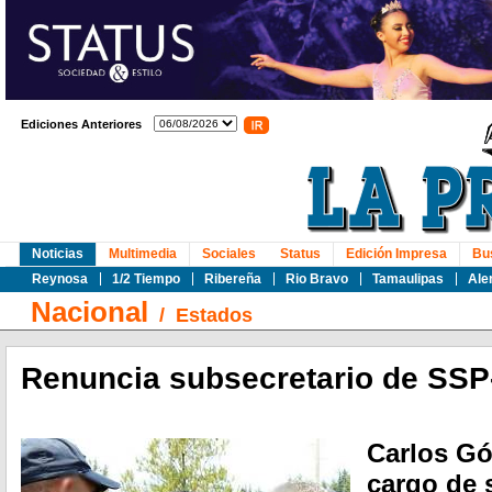
Ediciones Anteriores
Noticias
Multimedia
Sociales
Status
Edición Impresa
Bu
Reynosa
1/2 Tiempo
Ribereña
Rio Bravo
Tamaulipas
Ale
Nacional
/
Estados
Renuncia subsecretario de SS
Carlos Gó
cargo de 