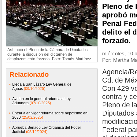
Pleno de 
aprobó mo
Penal Fed
delito el
forzado.
Así lució el Pleno de la Cámara de Diputados
miércoles, 10 d
durante la discusión del dictamen de
desplazamiento forzado. Foto: Tomás Martínez
Por: Martha Ma
Agencia/R
Relacionado
Cd. de Méxi
Llega a San Lázaro Ley General de
Con 429 vo
Aguas
(09/10/2025)
contra y ce
Avalan en lo general reforma a Ley
Aduanera
(07/10/2025)
Pleno de l
Diputados
Entraría en vigor reforma sobre nepotismo en
2030
(25/02/2025)
modificaci
Aprueba Senado Ley Orgánica del Poder
Federal par
Judicial
(05/12/2024)