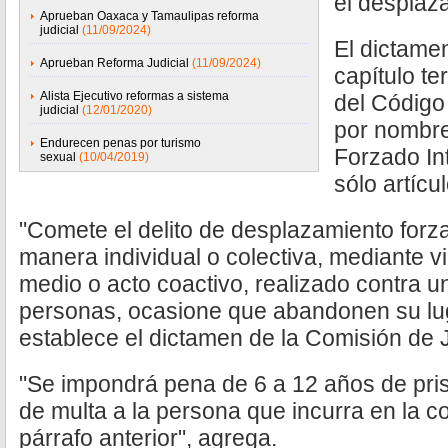
el desplaz
Aprueban Oaxaca y Tamaulipas reforma
judicial
(11/09/2024)
El dictame
Aprueban Reforma Judicial
(11/09/2024)
capítulo te
Alista Ejecutivo reformas a sistema
del Código
judicial
(12/01/2020)
por nombr
Endurecen penas por turismo
Forzado Int
sexual
(10/04/2019)
sólo artícul
"Comete el delito de desplazamiento forza
manera individual o colectiva, mediante vi
medio o acto coactivo, realizado contra 
personas, ocasione que abandonen su lug
establece el dictamen de la Comisión de J
"Se impondrá pena de 6 a 12 años de pris
de multa a la persona que incurra en la c
párrafo anterior", agrega.