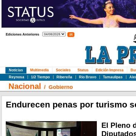
Ediciones Anteriores
Noticias
Multimedia
Sociales
Status
Edición Impresa
Bu
Reynosa
1/2 Tiempo
Ribereña
Rio Bravo
Tamaulipas
Ale
Nacional
/
Gobierno
Endurecen penas por turismo s
El Pleno 
Diputados