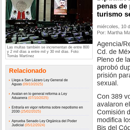
penas de p
turismo s
miércoles, 10 d
Por: Martha Ma
Agencia/R
Las multas también se incrementan de entre 800
Cd. de Méxi
y 2 mil días a entre mil y 30 mil días. Foto:
Tomás Martínez
Pleno de l
aprobó dup
Relacionado
prisión par
Llega a San Lázaro Ley General de
sexual.
Aguas
(09/10/2025)
Avalan en lo general reforma a Ley
Con 389 vo
Aduanera
(07/10/2025)
avalaron e
Entraría en vigor reforma sobre nepotismo en
Comisión d
2030
(25/02/2025)
modifica lo
Aprueba Senado Ley Orgánica del Poder
Judicial
(05/12/2024)
Bis del Có