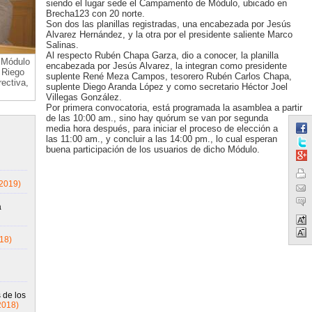
siendo el lugar sede el Campamento de Módulo, ubicado en
Brecha123 con 20 norte.
Son dos las planillas registradas, una encabezada por Jesús
Alvarez Hernández, y la otra por el presidente saliente Marco
Salinas.
Al respecto Rubén Chapa Garza, dio a conocer, la planilla
 Módulo
encabezada por Jesús Alvarez, la integran como presidente
 Riego
suplente René Meza Campos, tesorero Rubén Carlos Chapa,
rectiva,
suplente Diego Aranda López y como secretario Héctor Joel
Villegas González.
Por primera convocatoria, está programada la asamblea a partir
de las 10:00 am., sino hay quórum se van por segunda
media hora después, para iniciar el proceso de elección a
las 11:00 am., y concluir a las 14:00 pm., lo cual esperan
buena participación de los usuarios de dicho Módulo.
/2019)
a
18)
 de los
2018)