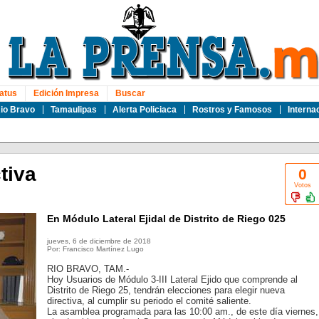
atus
Edición Impresa
Buscar
io Bravo
Tamaulipas
Alerta Policiaca
Rostros y Famosos
Interna
tiva
0
Votos
En Módulo Lateral Ejidal de Distrito de Riego 025
jueves, 6 de diciembre de 2018
Por: Francisco Martínez Lugo
RIO BRAVO, TAM.-
Hoy Usuarios de Módulo 3-III Lateral Ejido que comprende al
Distrito de Riego 25, tendrán elecciones para elegir nueva
directiva, al cumplir su periodo el comité saliente.
La asamblea programada para las 10:00 am., de este día viernes,