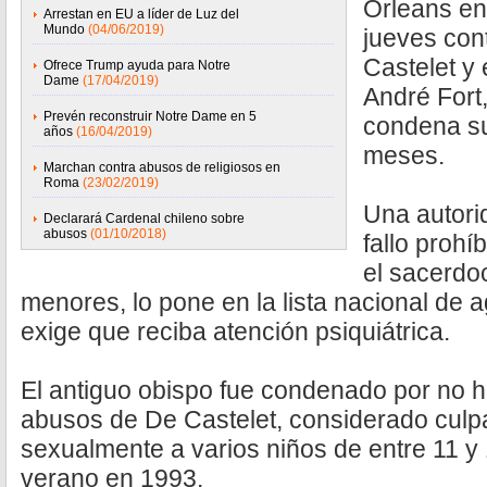
Orleans ent
Arrestan en EU a líder de Luz del
Mundo
(04/06/2019)
jueves cont
Castelet y
Ofrece Trump ayuda para Notre
Dame
(17/04/2019)
André Fort,
Prevén reconstruir Notre Dame en 5
condena s
años
(16/04/2019)
meses.
Marchan contra abusos de religiosos en
Roma
(23/02/2019)
Una autorid
Declarará Cardenal chileno sobre
abusos
(01/10/2018)
fallo prohí
el sacerdo
menores, lo pone en la lista nacional de 
exige que reciba atención psiquiátrica.
El antiguo obispo fue condenado por no 
abusos de De Castelet, considerado culp
sexualmente a varios niños de entre 11 y
verano en 1993.