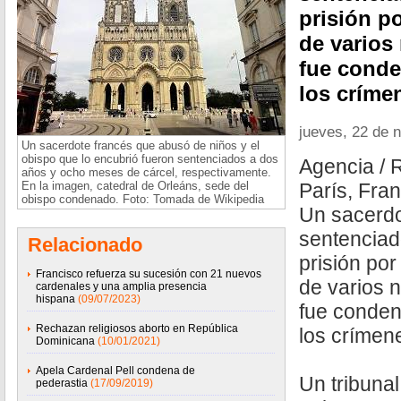
prisión p
de varios
fue conde
los críme
jueves, 22 de 
Un sacerdote francés que abusó de niños y el
obispo que lo encubrió fueron sentenciados a dos
Agencia / 
años y ocho meses de cárcel, respectivamente.
En la imagen, catedral de Orleáns, sede del
París, Fra
obispo condenado. Foto: Tomada de Wikipedia
Un sacerdo
sentenciad
Relacionado
prisión po
Francisco refuerza su sucesión con 21 nuevos
de varios 
cardenales y una amplia presencia
hispana
(09/07/2023)
fue conden
Rechazan religiosos aborto en República
los crímen
Dominicana
(10/01/2021)
Apela Cardenal Pell condena de
Un tribunal
pederastia
(17/09/2019)