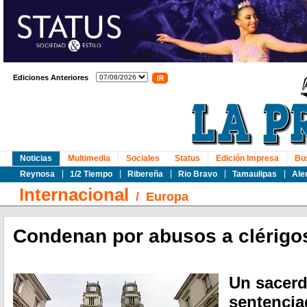
Ediciones Anteriores
Noticias
Multimedia
Sociales
Status
Edición Impresa
Bu
Reynosa
1/2 Tiempo
Ribereña
Rio Bravo
Tamaulipas
Ale
Internacional
/
Europa
Condenan por abusos a clérigo
Un sacerd
sentencia