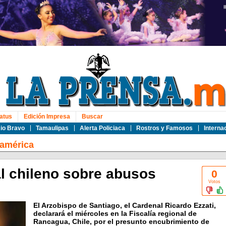
atus
Edición Impresa
Buscar
io Bravo
Tamaulipas
Alerta Policiaca
Rostros y Famosos
Interna
oamérica
l chileno sobre abusos
0
Votos
El Arzobispo de Santiago, el Cardenal Ricardo Ezzati,
declarará el miércoles en la Fiscalía regional de
Rancagua, Chile, por el presunto encubrimiento de