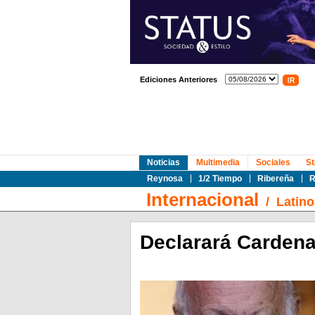
Ediciones Anteriores
Noticias
Multimedia
Sociales
St
Reynosa
1/2 Tiempo
Ribereña
R
Internacional
/
Latin
Declarará Cardena