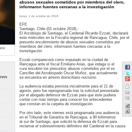
abusos sexuales cometidos por miembros del clero,
informaron fuentes cercanas a la investigación
lunes, 1 de octubre de 2018
EFE
Santiago, Chile (01 octubre 2018).-
El Arzobispo de Santiago, el Cardenal Ricardo Ezzati, declarará
este miércoles en la Fiscalía regional de Rancagua, Chile, por el
presunto encubrimiento de abusos sexuales cometidos por
miembros del clero, informaron fuentes cercanas a la
ano
investigación.
Ezzati comparecerá como imputado en la ciudad de
Rancagua ante el fiscal Emiliano Arias, que indaga si el
cura encubrió los presuntos abusos cometidos por el ex
Canciller del Arzobispado Óscar Muñoz, que actualmente
uevos
se encuentra en arresto domiciliario nocturno.
La audiencia estaba prevista inicialmente para el 21 de
agosto, pero fue reprogramada tras la solicitud presentada
por el abogado defensor de Ezzati para que éste pudiera
contar con más tiempo para conocer los antecedentes
que constan en la carpeta de investigación.
Por otro lado, este viernes está programada una audiencia
en el Tribunal de Garantía de Rancagua, a 90 kilómetros
al sur de Santiago, que solicitó la defensa de Ezzati para
reclamar el sobreseimiento definitivo del Cardenal en la causa.