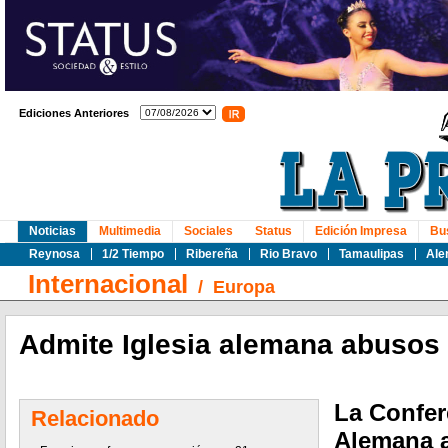
Ediciones Anteriores
Noticias
Multimedia
Sociales
Status
Edición Impresa
Bu
Reynosa
1/2 Tiempo
Ribereña
Rio Bravo
Tamaulipas
Ale
Internacional
/
Europa
Admite Iglesia alemana abusos
La Confer
Relacionado
Alemana a