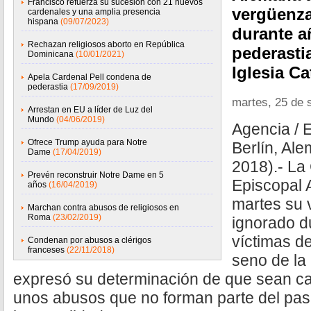
Francisco refuerza su sucesión con 21 nuevos
vergüenza
cardenales y una amplia presencia
hispana
(09/07/2023)
durante añ
Rechazan religiosos aborto en República
pederastia
Dominicana
(10/01/2021)
Iglesia Ca
Apela Cardenal Pell condena de
pederastia
(17/09/2019)
martes, 25 de 
Arrestan en EU a líder de Luz del
Mundo
(04/06/2019)
Agencia / 
Ofrece Trump ayuda para Notre
Berlín, Al
Dame
(17/04/2019)
2018).- La
Prevén reconstruir Notre Dame en 5
Episcopal 
años
(16/04/2019)
martes su 
Marchan contra abusos de religiosos en
Roma
(23/02/2019)
ignorado d
víctimas de
Condenan por abusos a clérigos
franceses
(22/11/2018)
seno de la 
expresó su determinación de que sean ca
unos abusos que no forman parte del pas