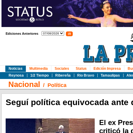
Ediciones Anteriores
Noticias
Multimedia
Sociales
Status
Edición Impresa
Bu
Reynosa
1/2 Tiempo
Ribereña
Rio Bravo
Tamaulipas
Ale
Nacional
/
Política
Seguí política equivocada ante d
El ex Pre
criticó la