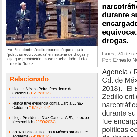
narcotráf
durante s
encargado
equivocad
drogas.
Ex Presidente Zedillo reconoció que siguió
lunes, 24 de s
'políticas equivocadas' en materia de drogas y
dijo que prohibición causa mucho daño. Foto:
Por: Ernesto 
Ernesto Núñez
Agencia / 
Relacionado
Cd. de Méx
2018).- El
Llega a México Petro, Presidente de
Colombia
(15/12/2024)
Zedillo crit
narcotráfic
Nunca tuve evidencia contra García Luna.-
Calderón
(16/10/2024)
durante su
Llega Presidente Díaz-Canel al AIFA; lo recibe
fue encarg
Kersenobich
(29/09/2024)
políticas 
Aplaza Petro su llegada a México por atender
accidente
(29/09/2024)