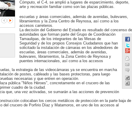
Cómputo, el C-4, se amplió a lugares de esparcimiento, deporte,
arte y recreación familiar como son las plazas públicas.
escuelas y áreas comerciales, además de avenidas, bulevares,
libramientos y la Zona Centro de Reynosa, así como a los
accesos carreteros.
La decisión del Gobierno del Estado es resultado del concenso d
autoridades que forman parte del Grupo de Coordinación
Tamaulipas, de los integrantes de las Mesas de
Seguridad y de los propios Consejos Ciudadanos que han
solicitado la instalación de cámaras en los alrededores de
escuelas, áreas comerciales, además de avenidas,
bulevares, libramientos, la Zona Centro de Reynosa y
puentes internacionales, así como a los accesos
cuelas, la estrategia de las videocámaras ya se encuentra en marcha
talación de postes, cableado y las bases protectoras, para luego
 pruebas necesarias y que entren en operación.
laza pública "Niños Héroes", concretamente en el crucero de las
primer cuadro de la ciudad.
ncia que, una vez activadas, se sumarán a las acciones de prevención
construcción colocaban los cercos metálicos de protección en la parte baja de
o del crucero de Porfirio Díaz y Matamoros, en uno de los accesos al