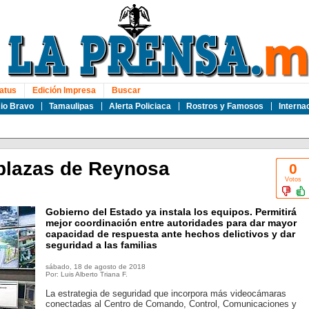
atus
Edición Impresa
Buscar
io Bravo
Tamaulipas
Alerta Policiaca
Rostros y Famosos
Interna
plazas de Reynosa
0
Votos
Gobierno del Estado ya instala los equipos. Permitirá
mejor coordinación entre autoridades para dar mayor
capacidad de respuesta ante hechos delictivos y dar
seguridad a las familias
sábado, 18 de agosto de 2018
Por: Luis Alberto Triana F.
La estrategia de seguridad que incorpora más videocámaras
conectadas al Centro de Comando, Control, Comunicaciones y