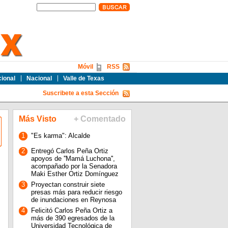
Móvil
RSS
cional
Nacional
Valle de Texas
Suscribete a esta Sección
Más Visto
+ Comentado
1
"Es karma": Alcalde
2
Entregó Carlos Peña Ortiz
apoyos de ''Mamá Luchona'',
acompañado por la Senadora
Maki Esther Ortiz Domínguez
3
Proyectan construir siete
presas más para reducir riesgo
de inundaciones en Reynosa
4
Felicitó Carlos Peña Ortiz a
más de 390 egresados de la
Universidad Tecnológica de