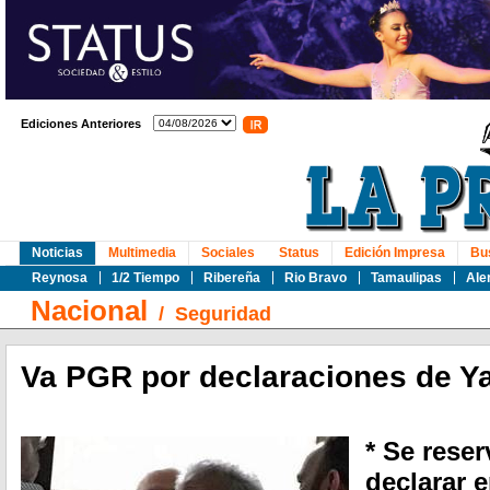
Ediciones Anteriores
Noticias
Multimedia
Sociales
Status
Edición Impresa
Bu
Reynosa
1/2 Tiempo
Ribereña
Rio Bravo
Tamaulipas
Ale
Nacional
/
Seguridad
Va PGR por declaraciones de Ya
* Se rese
declarar 