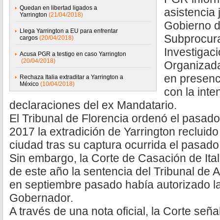
Quedan en libertad ligados a
asistencia 
Yarrington
(21/04/2018)
Gobierno de
Llega Yarrington a EU para enfrentar
Subprocura
cargos
(20/04/2018)
Investigac
Acusa PGR a testigo en caso Yarrington
(20/04/2018)
Organizada
en presenci
Rechaza Italia extraditar a Yarrington a
México
(10/04/2018)
con la inte
declaraciones del ex Mandatario.
El Tribunal de Florencia ordenó el pasad
2017 la extradición de Yarrington recluid
ciudad tras su captura ocurrida el pasado 
Sin embargo, la Corte de Casación de Ital
de este año la sentencia del Tribunal de 
en septiembre pasado había autorizado la
Gobernador.
A través de una nota oficial, la Corte señ