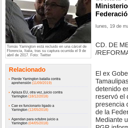
Ministerio
Federaci
lunes, 19 de m
CD. DE M
Tomás Yarrington está recluido en una cárcel de
Florencia, Italia, tras su captura ocurrida el 9 de
/REFORM
abril de 2017. Foto: Twitter
Relacionado
El ex Gobe
Pierde Yarrington batalla contra
Tamaulipas
aprehensión
(11/09/2019)
detenido en
Aplaza EU, otra vez, juicio contra
reservó el
Yarrington
(18/12/2018)
presencia d
Cae ex funcionario ligado a
Yarrington
(12/05/2018)
de la Fede
Mediante u
Agendan para octubre juicio a
Yarrington
(04/05/2018)
PGR inform