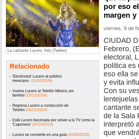
por eso el
margen y e
viernes, 9 de f
CIUDAD D
Febrero, 
La cantante Lucero, foto (Twitter)
electoral, 
política es
Relacionado
eso ella s
'Electrizará' Lucero al público
y evita infl
mexicano
(21/02/2026)
Con su ves
Vuelve Lucero al Teletón México ¡en
familia!
(15/12/2024)
lentejuelas
Regresa Lucero a conducción de
cantante s
Teletón
(06/12/2024)
de la Sala
Está Lucero fascinada por volver a la TV como la
interpretó
'Caponera'
(16/10/2023)
que vendrá
Lucero se convierte en una guía
(10/05/2023)