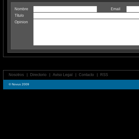
Nombre
Email
Título
Opinion
Nosotros
Directorio
Aviso Legal
Contacto
RSS
© Novus 2009