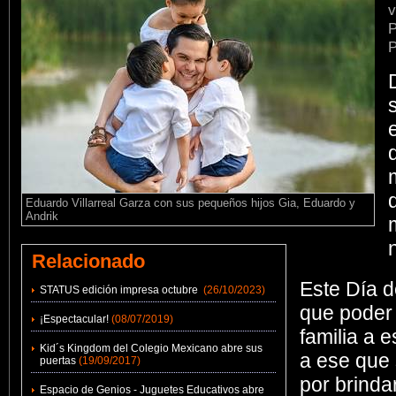
v
P
P
Eduardo Villarreal Garza con sus pequeños hijos Gia, Eduardo y
Andrik
Relacionado
Este Día d
STATUS edición impresa octubre
(26/10/2023)
que poder d
¡Espectacular!
(08/07/2019)
familia a 
Kid´s Kingdom del Colegio Mexicano abre sus
a ese que 
puertas
(19/09/2017)
por brinda
Espacio de Genios - Juguetes Educativos abre