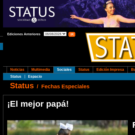
Ediciones Anteriores
Noticias
Multimedia
Sociales
Status
Edición Impresa
B
Status
Espacio
Status
/
Fechas Especiales
¡El mejor papá!