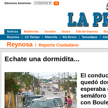
Ediciones Anteriores
Noticias
Multimedia
Sociales
Status
Edición Impresa
Bu
Reynosa
1/2 Tiempo
Ribereña
Rio Bravo
Tamaulipas
Ale
Reynosa
/
Reporte Ciudadano
Echate una dormidita...
El conduct
quedó do
esperaba 
semáforo 
con Boule