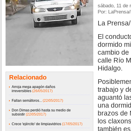
sábado, 11 de
Por: LaPrensa/
La Prensa
El conduct
dormido mi
cambio de 
calle Río 
Hidalgo.
Relacionado
Posiblemen
Arroja mega apagón daños
trabajo y d
irreversibles
(26/05/2017)
aguantó la
Fallan semáforos...
(22/05/2017)
una dormidi
Don Dimas perdió hasta su medio de
brazos de 
subsistir
(22/05/2017)
los claxon
Crece 'ejército' de limpiavidrios
(17/05/2017)
también es