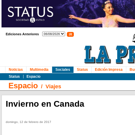
Ediciones Anteriores
Noticias
Multimedia
Sociales
Status
Edición Impresa
Bu
Status
Espacio
Espacio
/
Viajes
Invierno en Canada
domingo, 12 de febrero de 2017