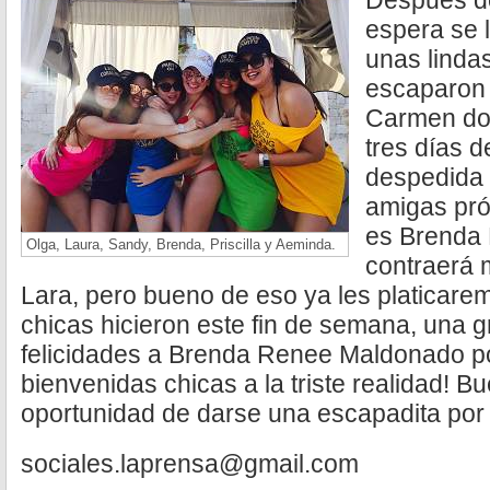
Después d
espera se l
unas linda
escaparon 
Carmen don
tres días d
despedida 
amigas pró
es Brenda
Olga, Laura, Sandy, Brenda, Priscilla y Aeminda.
contraerá 
Lara, pero bueno de eso ya les platicar
chicas hicieron este fin de semana, una g
felicidades a Brenda Renee Maldonado p
bienvenidas chicas a la triste realidad! B
oportunidad de darse una escapadita por
sociales.laprensa@gmail.com