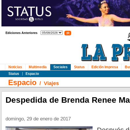
Ediciones Anteriores
Noticias
Multimedia
Sociales
Status
Edición Impresa
Bu
Status
Espacio
Espacio
/
Viajes
Despedida de Brenda Renee M
domingo, 29 de enero de 2017