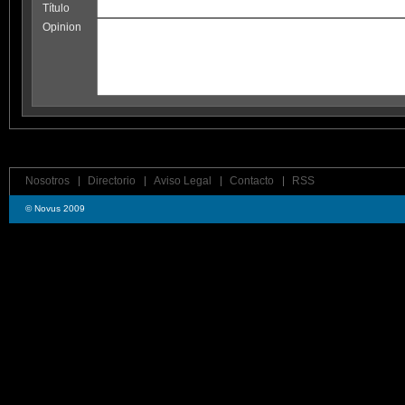
Título
Opinion
Nosotros
Directorio
Aviso Legal
Contacto
RSS
© Novus 2009