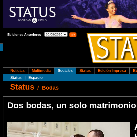
Ediciones Anteriores
Noticias
Multimedia
Sociales
Status
Edición Impresa
B
Status
Espacio
Status
/
Bodas
Dos bodas, un solo matrimonio